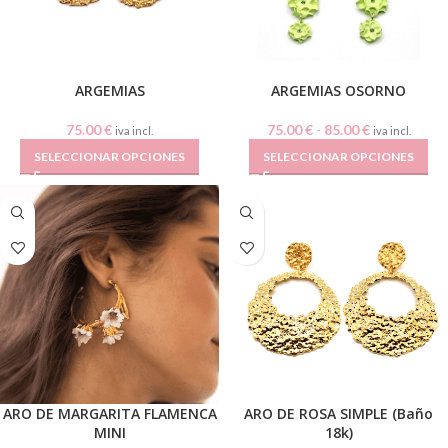
ARGEMIAS
ARGEMIAS OSORNO
75.00
€
75.00
€
-
85.00
€
iva incl.
iva incl.
SELECCIONAR OPCIONES
SELECCIONAR OPCIONES
ARO DE MARGARITA FLAMENCA
ARO DE ROSA SIMPLE (Baño
MINI
18k)