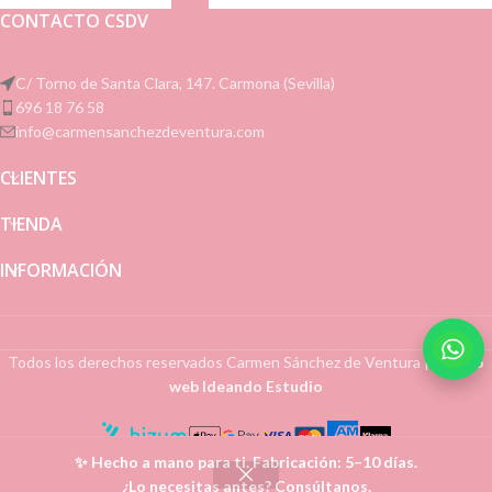
CONTACTO CSDV
C/ Torno de Santa Clara, 147. Carmona (Sevilla)
696 18 76 58
info@carmensanchezdeventura.com
CLIENTES
TIENDA
INFORMACIÓN
Todos los derechos reservados
Carmen Sánchez de Ventura
|
Diseño
web Ideando Estudio
✨ Hecho a mano para ti. Fabricación: 5–10 días.
0
¿Lo necesitas antes? Consúltanos.