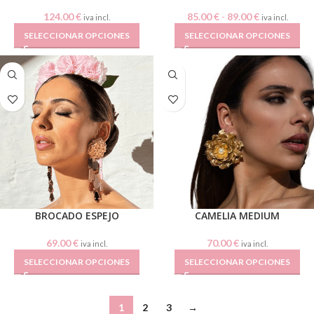
124.00
€
85.00
€
-
89.00
€
iva incl.
iva incl.
SELECCIONAR OPCIONES
SELECCIONAR OPCIONES
BROCADO ESPEJO
CAMELIA MEDIUM
69.00
€
70.00
€
iva incl.
iva incl.
SELECCIONAR OPCIONES
SELECCIONAR OPCIONES
1
2
3
→