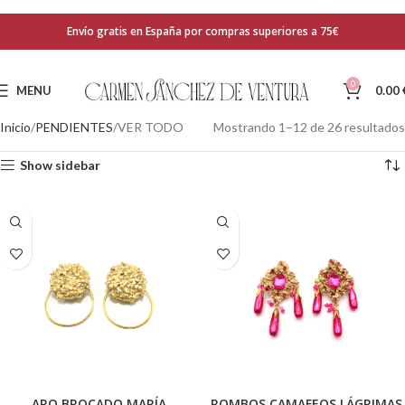
Envío gratis en España por compras superiores a 75€
0
MENU
0.00
Inicio
PENDIENTES
VER TODO
Mostrando 1–12 de 26 resultados
Show sidebar
ARO BROCADO MARÍA
ROMBOS CAMAFEOS LÁGRIMAS