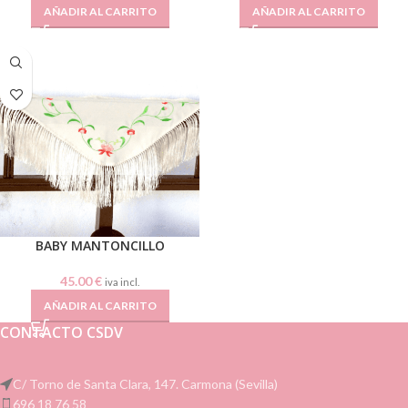
AÑADIR AL CARRITO
AÑADIR AL CARRITO
BABY MANTONCILLO
45.00
€
iva incl.
AÑADIR AL CARRITO
CONTACTO CSDV
C/ Torno de Santa Clara, 147. Carmona (Sevilla)
696 18 76 58