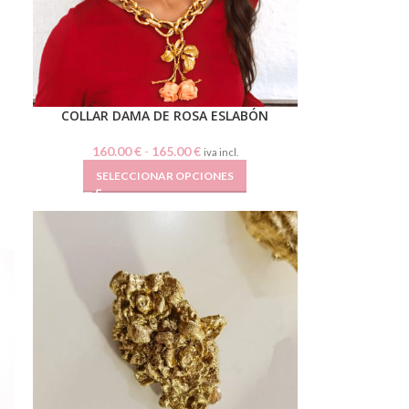
COLLAR DAMA DE ROSA ESLABÓN
160.00
€
-
165.00
€
iva incl.
SELECCIONAR OPCIONES