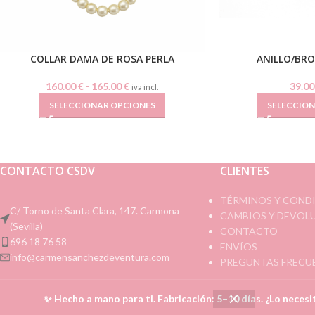
COLLAR DAMA DE ROSA PERLA
ANILLO/BR
160.00
€
-
165.00
€
39.0
iva incl.
SELECCIONAR OPCIONES
SELECCIO
CONTACTO CSDV
CLIENTES
TÉRMINOS Y COND
C/ Torno de Santa Clara, 147. Carmona
CAMBIOS Y DEVOL
(Sevilla)
CONTACTO
696 18 76 58
ENVÍOS
info@carmensanchezdeventura.com
PREGUNTAS FRECU
✨ Hecho a mano para ti. Fabricación: 5–10 días. ¿Lo neces
Todos los derechos reservados
Carmen Sánchez de Ventura
|
Diseño w