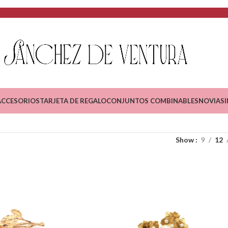
ACCESORIOS
TARJETA DE REGALO
CONJUNTOS COMBINABLES
NOVIAS
Show
9
12