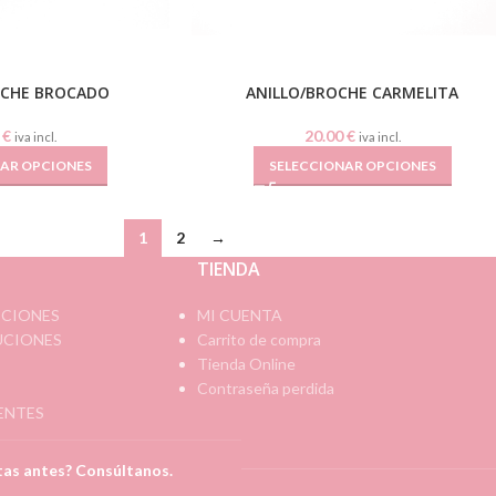
OCHE BROCADO
ANILLO/BROCHE CARMELITA
0
€
20.00
€
iva incl.
iva incl.
NAR OPCIONES
SELECCIONAR OPCIONES
1
2
→
TIENDA
ICIONES
MI CUENTA
UCIONES
Carrito de compra
Tienda Online
Contraseña perdida
ENTES
itas antes? Consúltanos.
eb Ideando Estudio