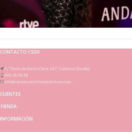
CONTACTO CSDV
C/ Torno de Santa Clara, 147. Carmona (Sevilla)
696 18 76 58
info@carmensanchezdeventura.com
CLIENTES
TIENDA
INFORMACIÓN