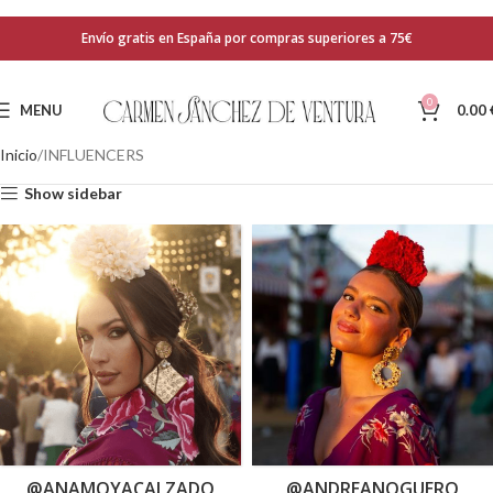
Envío gratis en España por compras superiores a 75€
0
MENU
0.00
Inicio
INFLUENCERS
Show sidebar
@ANAMOYACALZADO
@ANDREANOGUERO