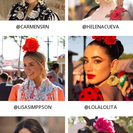
@CARMENSRN
@HELENACUEVA
@LISASIMPPSON
@LOLALOLITA