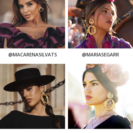
@MACARENASILVATS
@MARIASEGARR