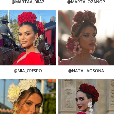
@MARTAA_DIIAZ
@MARTALOZANOP
@MIA_CRESPO
@NATALIAOSONA