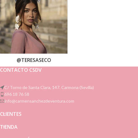
@TERESASECO
CONTACTO CSDV
C/ Torno de Santa Clara, 147. Carmona (Sevilla)
696 18 76 58
info@carmensanchezdeventura.com
CLIENTES
TIENDA