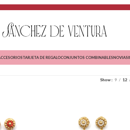
ACCESORIOS
TARJETA DE REGALO
CONJUNTOS COMBINABLES
NOVIAS
Show
9
12