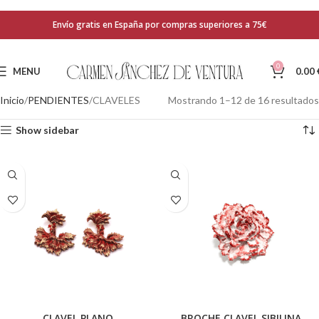
Envío gratis en España por compras superiores a 75€
0
MENU
0.00
Inicio
PENDIENTES
CLAVELES
Mostrando 1–12 de 16 resultados
Show sidebar
CLAVEL PLANO
BROCHE CLAVEL SIBILINA