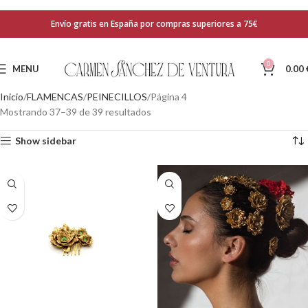
Envío gratis en España por compras superiores a 75€
0
MENU
0.00
Inicio
FLAMENCAS
PEINECILLOS
Página 4
Mostrando 37–39 de 39 resultados
Show sidebar