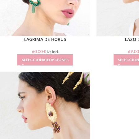
LAGRIMA DE HORUS
LAZO 
60.00
€
69.0
iva incl.
SELECCIONAR OPCIONES
SELECCIO