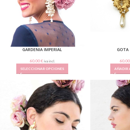
GARDENIA IMPERIAL
GOTA 
60.00
€
60.0
iva incl.
SELECCIONAR OPCIONES
AÑADIR 