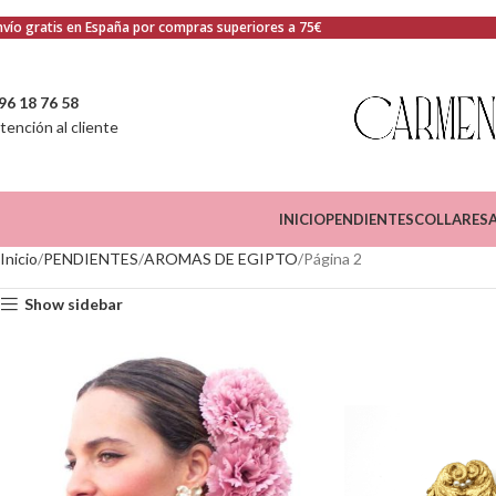
nvío gratis en España por compras superiores a 75€
96 18 76 58
tención al cliente
INICIO
PENDIENTES
COLLARES
Inicio
PENDIENTES
AROMAS DE EGIPTO
Página 2
Show sidebar