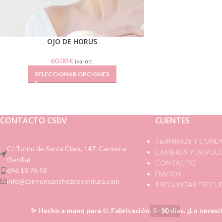
OJO DE HORUS
60.00
€
iva incl.
SELECCIONAR OPCIONES
CONTACTO CSDV
CLIENTES
TÉRMINOS Y COND
C/ Torno de Santa Clara, 147. Carmona
CAMBIOS Y DEVOL
(Sevilla)
CONTACTO
696 18 76 58
ENVÍOS
info@carmensanchezdeventura.com
PREGUNTAS FRECU
✨ Hecho a mano para ti. Fabricación: 5–10 días. ¿Lo neces
Todos los derechos reservados
Carmen Sánchez de Ventura
|
Diseño w