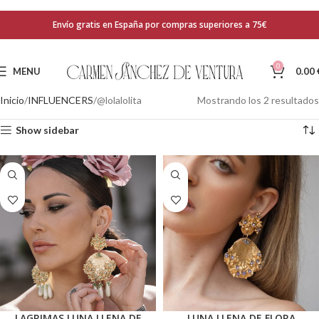
Envío gratis en España por compras superiores a 75€
0
MENU
0.00
Inicio
INFLUENCERS
@lolalolita
Mostrando los 2 resultados
Show sidebar
LAGRIMAS LUNA LLENA DE
LUNA LLENA DE FLORA