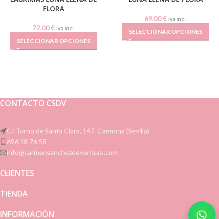
FLORA
69.00
€
iva incl.
72.00
€
iva incl.
SELECCIONAR OPCIONES
SELECCIONAR OPCIONES
CONTACTO CSDV
C/ Torno de Santa Clara, 147. Carmona (Sevilla)
696 18 76 58
info@carmensanchezdeventura.com
CLIENTES
TIENDA
INFORMACIÓN