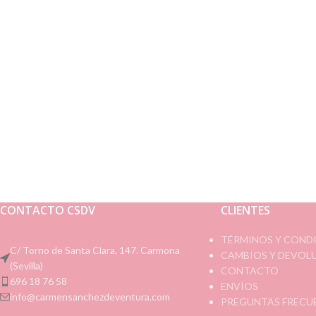
CONTACTO CSDV
CLIENTES
TÉRMINOS Y COND
C/ Torno de Santa Clara, 147. Carmona
CAMBIOS Y DEVOL
(Sevilla)
CONTACTO
696 18 76 58
ENVÍOS
info@carmensanchezdeventura.com
PREGUNTAS FRECU