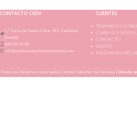
CONTACTO CSDV
CLIENTES
TÉRMINOS Y COND
C/ Torno de Santa Clara, 147. Carmona
CAMBIOS Y DEVOL
(Sevilla)
CONTACTO
696 18 76 58
ENVÍOS
info@carmensanchezdeventura.com
PREGUNTAS FRECU
Todos los derechos reservados
Carmen Sánchez de Ventura
|
Diseño w