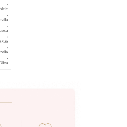
,
hicle
,
villa
,
uesa
,
agua
,
tella
,
Oliva