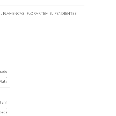
S
,
FLAMENCAS
,
FLORARTEMIS
,
PENDIENTES
rado
,
Plata
 añil
,
deos