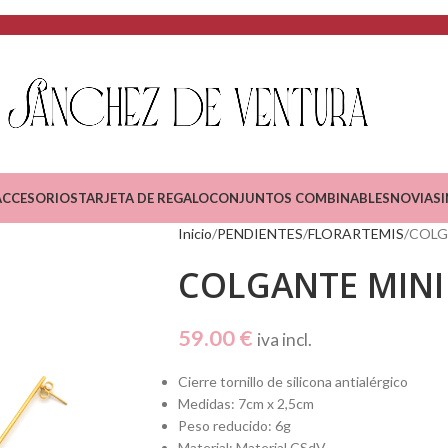
ACCESORIOS
TARJETA DE REGALO
CONJUNTOS COMBINABLES
NOVIAS
Inicio
PENDIENTES
FLORARTEMIS
COLG
COLGANTE MIN
59.00
€
iva incl.
Cierre tornillo de silicona antialérgico
Medidas: 7cm x 2,5cm
Peso reducido: 6g
Material: Material CSdV