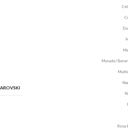
Cel
Cr
Do
M
Ma
Morado/ Beren
Multi
Na
WAROVSKI
N
Rosa 