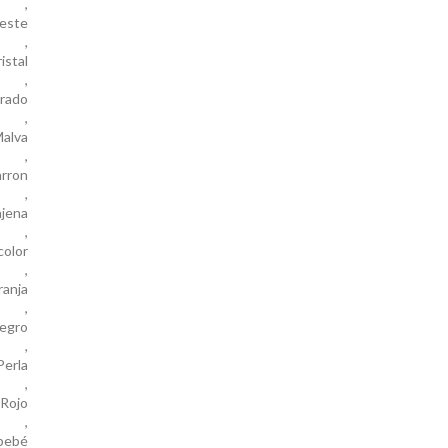
,
este
,
istal
,
rado
,
alva
,
rron
,
jena
,
color
,
ranja
,
egro
,
Perla
,
Rojo
,
bebé