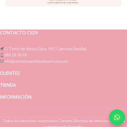
CONTACTO CSDV
C/ Torno de Santa Clara, 147. Carmona (Sevilla)
696 18 76 58
info@carmensanchezdeventura.com
CLIENTES
TIENDA
INFORMACIÓN
Todos los derechos reservados
Carmen Sánchez de Ventura
|
Diseño
web Ideando Estudio