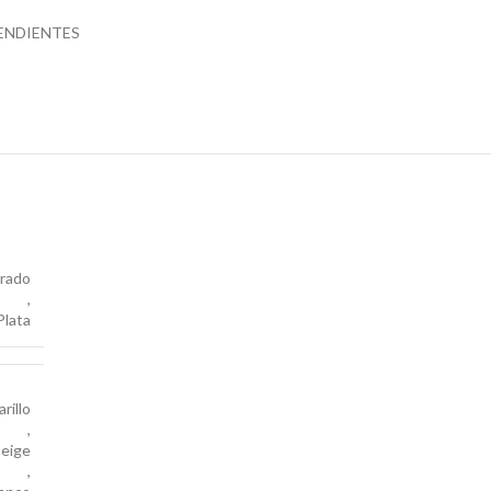
ENDIENTES
rado
,
Plata
rillo
,
eige
,