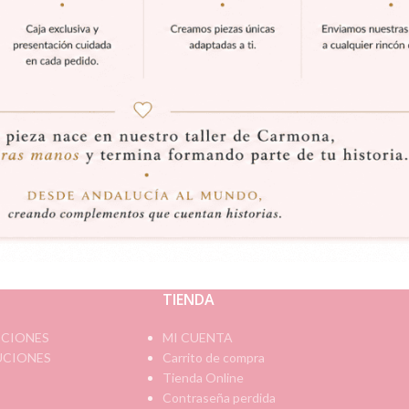
TIENDA
ICIONES
MI CUENTA
UCIONES
Carrito de compra
Tienda Online
Contraseña perdida