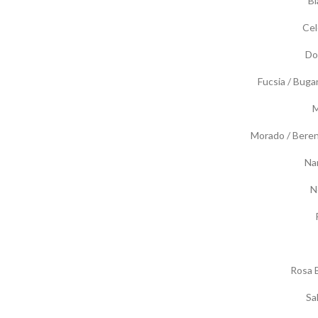
Bl
Cel
Do
Fucsia / Bugan
M
Morado / Bere
Na
N
Rosa 
Sa