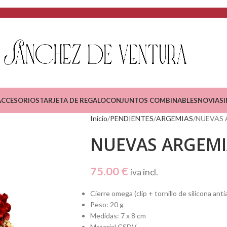
ACCESORIOS
TARJETA DE REGALO
CONJUNTOS COMBINABLES
NOVIAS
Inicio
PENDIENTES
ARGEMIAS
NUEVAS 
NUEVAS ARGEMI
75.00
€
iva incl.
Cierre omega (clip + tornillo de silicona anti
Peso: 20 g
Medidas: 7 x 8 cm
Material CSDV