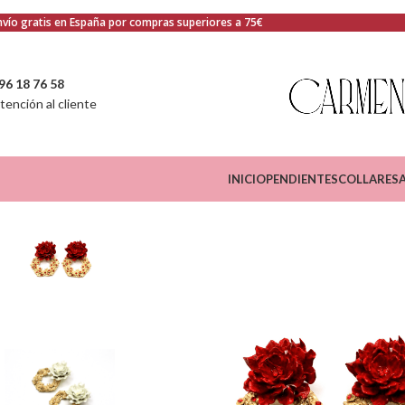
nvío gratis en España por compras superiores a 75€
96 18 76 58
tención al cliente
INICIO
PENDIENTES
COLLARES