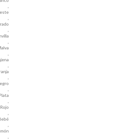
anco
,
este
,
rado
,
villa
,
alva
,
njena
,
ranja
,
egro
,
Plata
,
Rojo
,
Bebé
,
lmón
,