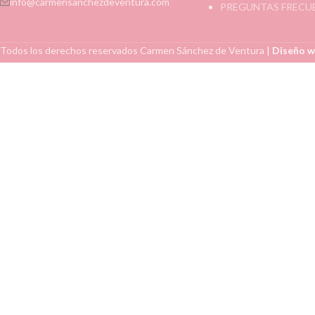
info@carmensanchezdeventura.com
PREGUNTAS FRECU
Todos los derechos reservados
Carmen Sánchez de Ventura
|
Diseño w