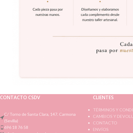
CONTACTO CSDV
CLIENTES
TÉRMINOS Y COND
C/ Torno de Santa Clara, 147. Carmona
CAMBIOS Y DEVOL
(Sevilla)
CONTACTO
696 18 76 58
ENVÍOS