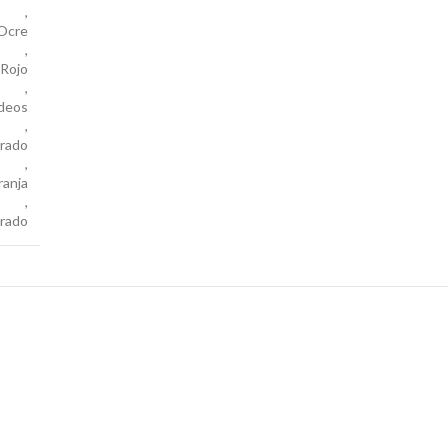
,
 Ocre
,
 Rojo
,
rdeos
,
rado
,
ranja
,
orado