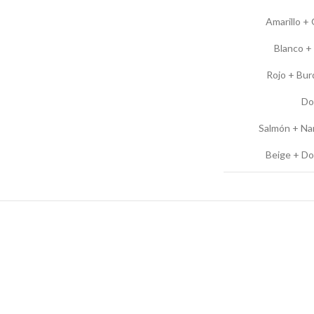
Amarillo +
Blanco +
Rojo + Bu
Do
Salmón + Na
Beige + D