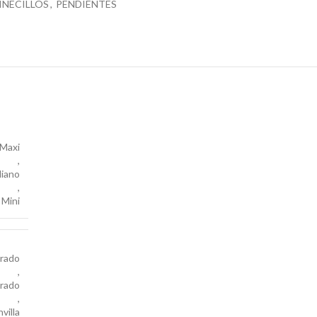
INECILLOS
,
PENDIENTES
Maxi
,
iano
,
Mini
rado
,
orado
,
villa