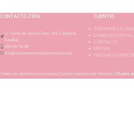
CONTACTO CSDV
CLIENTES
TÉRMINOS Y COND
C/ Torno de Santa Clara, 147. Carmona
CAMBIOS Y DEVOL
(Sevilla)
CONTACTO
696 18 76 58
ENVÍOS
info@carmensanchezdeventura.com
PREGUNTAS FRECU
Todos los derechos reservados
Carmen Sánchez de Ventura
|
Diseño w