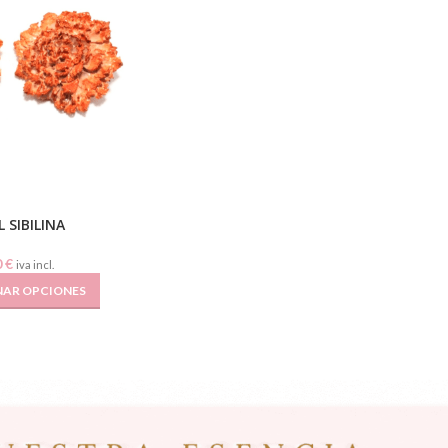
 SIBILINA
0
€
iva incl.
NAR OPCIONES