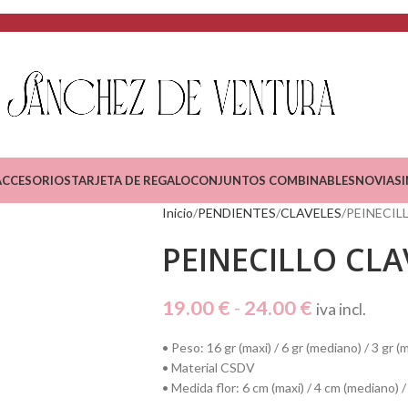
ACCESORIOS
TARJETA DE REGALO
CONJUNTOS COMBINABLES
NOVIAS
Inicio
PENDIENTES
CLAVELES
PEINECILL
PEINECILLO CLA
19.00
€
-
24.00
€
iva incl.
•⁠ ⁠Peso: 16 gr (maxi) / 6 gr (mediano) / 3 gr (m
•⁠ ⁠Material CSDV
•⁠ ⁠Medida flor: 6 cm (maxi) / 4 cm (mediano) /