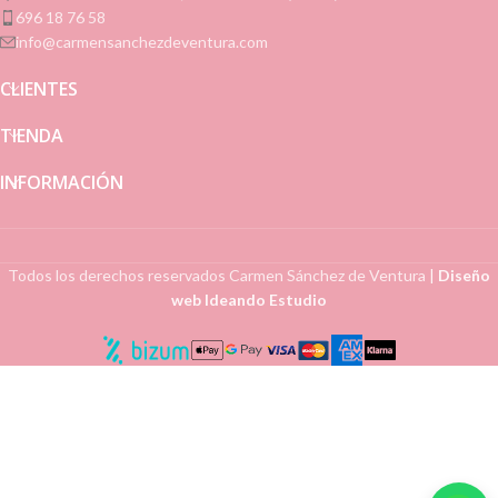
696 18 76 58
info@carmensanchezdeventura.com
CLIENTES
TIENDA
INFORMACIÓN
Todos los derechos reservados
Carmen Sánchez de Ventura
|
Diseño
web Ideando Estudio