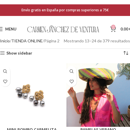
Envío gratis en España por compras superiores a 75€
0
MENU
0.00
Inicio
TIENDA ONLINE
Página 2
Mostrando 13–24 de 379 resultados
Show sidebar
MINI ROMBO CARMELITA
PAMELAS VERANO