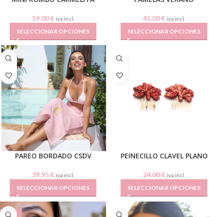
59.00
€
45.00
€
iva incl.
iva incl.
SELECCIONAR OPCIONES
SELECCIONAR OPCIONES
PAREO BORDADO CSDV
PEINECILLO CLAVEL PLANO
39.95
€
24.00
€
iva incl.
iva incl.
SELECCIONAR OPCIONES
SELECCIONAR OPCIONES
-34%