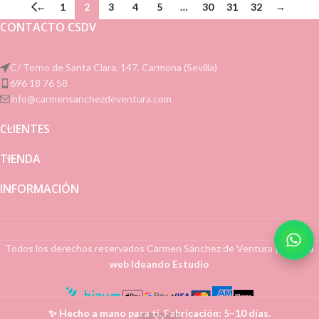
←
1
2
3
4
5
…
30
31
32
→
CONTACTO CSDV
C/ Torno de Santa Clara, 147. Carmona (Sevilla)
696 18 76 58
info@carmensanchezdeventura.com
CLIENTES
TIENDA
INFORMACIÓN
Todos los derechos reservados
Carmen Sánchez de Ventura
|
Diseño
web Ideando Estudio
✨ Hecho a mano para ti. Fabricación: 5–10 días.
0