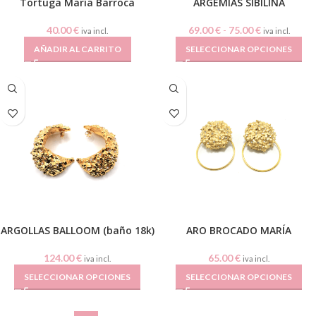
Tortuga María Barroca
ARGEMIAS SIBILINA
40.00
€
69.00
€
-
75.00
€
iva incl.
iva incl.
AÑADIR AL CARRITO
SELECCIONAR OPCIONES
ARGOLLAS BALLOOM (baño 18k)
ARO BROCADO MARÍA
124.00
€
65.00
€
iva incl.
iva incl.
SELECCIONAR OPCIONES
SELECCIONAR OPCIONES