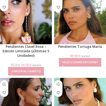
Pendientes Clavel Rosa –
Pendientes Tortuga María
Edición Limitada (¡Últimas 5
Unidades!)
49.00
€
iva incl.
SELECCIONAR OPCIONES
59.00
€
89.00
€
iva incl.
AÑADIR AL CARRITO