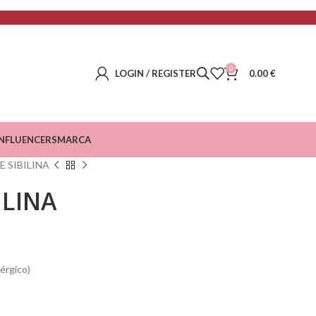
0
LOGIN / REGISTER
0.00
€
INFLUENCERS
MARCA
E SIBILINA
ILINA
lérgico)