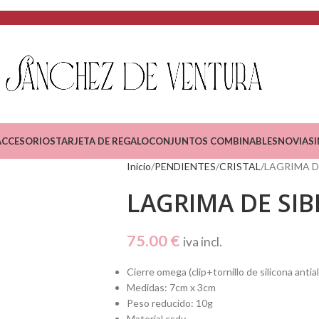
ACCESORIOS
TARJETA DE REGALO
CONJUNTOS COMBINABLES
NOVIAS
Inicio
PENDIENTES
CRISTAL
LAGRIMA D
LAGRIMA DE SIB
75.00
€
iva incl.
Cierre omega (clip+tornillo de silicona antia
Medidas: 7cm x 3cm
Peso reducido: 10g
Material csdv