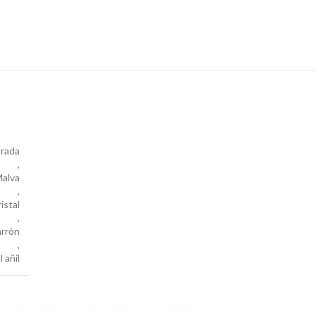
rada
,
alva
,
istal
,
rrón
,
 añil