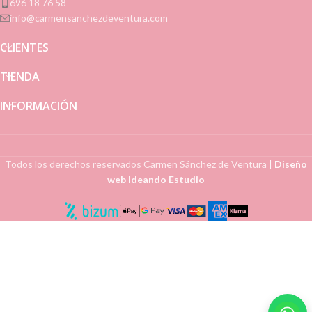
696 18 76 58
info@carmensanchezdeventura.com
CLIENTES
TIENDA
INFORMACIÓN
Todos los derechos reservados
Carmen Sánchez de Ventura
|
Diseño
web Ideando Estudio