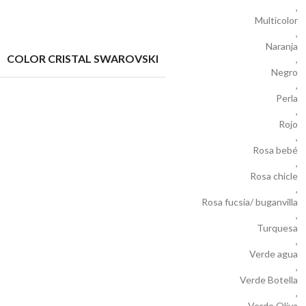
,
Multicolor
,
Naranja
COLOR CRISTAL SWAROVSKI
,
Negro
,
Perla
,
Rojo
,
Rosa bebé
,
Rosa chicle
,
Rosa fucsia/ buganvilla
,
Turquesa
,
Verde agua
,
Verde Botella
,
Verde Oliva